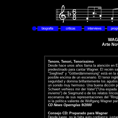
WAG
Arte No
Tenore, Tenori, Tenorissimo
Desde hace unos años llama la atención en E
predestinado para cantar Wagner. El recién 
"Siegfried" y "Götterdämmenrung" está en la 
posible encima de un escenario. El tenor ingl
seguridad y domina brillantemente los agudos (
un sonido muy hermoso. Una buena dicción pe
Schwert verhiess mir der Vater"("Una espada 
invierno") de Siegmund o de los relatos lírico
escenarios de sus representaciones del "Ring
si la política valiente de Wolfgang Wagner pa
CD News Opernglas 9/2000
Consejo CD: Preparado para Wagner
Desde luego, no le falta auto confianza; just