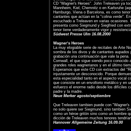
CD "Wagner's Heroes". John Treleaven ya toca 
Mannheim, Kiel, Chemnitz o en Karlsruhe (aqu
Hamburgo, Viena o Barcelona, es como tenor w
cantantes que actúan en la "colina verde". En
escuchado a Treleaven en varias ocasiones. 
presenta como Siegmund y Siegfried con extr
tenor tiene verdaderamente vigor y resistenci
Südwest Presse Ulm 16.08.2000
Wagner‘s Heroes
La muy elogiable serie de recitales de Arte N
sombra de los divos y de cantantes aupados p
grabación una continuación que vale la pena. 
Cornwall, el que sigue siendo poco conocido a
grandes roles wagnerianos y en el último tiem
Esperamos que este CD con extractos del "Ri
injustamente un desconocido. Porque demuest
esta especialidad tanto en el aspecto vocal c
que consiste en un envoltorio metálico y en u
esfuerzo el enorme radio desde los difíciles 
padre y la madre.
Neue Merker agosto/septiembre
Que Treleaven tambien puede con "Wagner's H
no solo quiere ser Siegmund, sino tambien Sie
como un héroe gritón sino como un hombre q
dicción de Treleaven muchos tenores tendrían
Hannover Allgemeine Zeitung 16.09.00