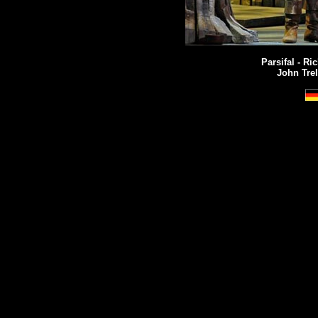
Parsifal - R
John Tre